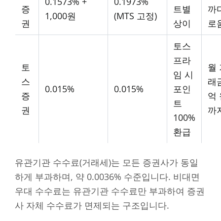
0.1573% +
0.1973%
증
트별
까
1,000원
(MTS 고정)
권
상이
로
토스
프라
토
월
임 시
스
래금
0.015%
0.015%
포인
증
억
트
권
까
100%
환급
유관기관 수수료(거래세)는 모든 증권사가 동일
하게 부과하며, 약 0.0036% 수준입니다. 비대면
우대 수수료는 유관기관 수수료만 부과하여 증권
사 자체 수수료가 면제되는 구조입니다.