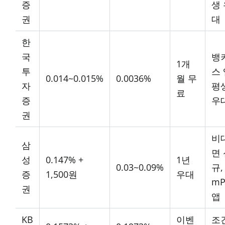
증
생
권
대
한
국
뱅
1개
투
스 
0.014~0.015%
0.0036%
월 무
자
평
료
증
우
권
비
삼
면
성
0.147% +
1년
0.03~0.09%
규,
증
1,500원
우대
mP
권
앱
KB
이벤
조