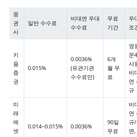
증
비대면 우대
무료
우
권
일반 수수료
수수료
기간
조
사
영
키
문4
0.0036%
6개
움
사
0.015%
(유관기관
월 무
증
비
수수료만)
료
권
면
규
미
비
래
면
에
90일
규
0.014~0.015%
0.0036%
셋
무료
면,