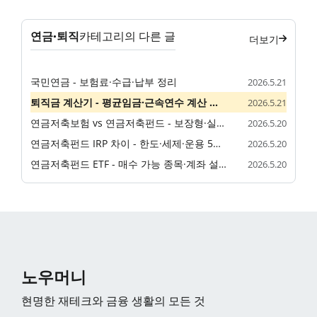
연금·퇴직
카테고리의 다른 글
더보기
국민연금 - 보험료·수급·납부 정리
2026.5.21
퇴직금 계산기 - 평균임금·근속연수 계산 가이드
2026.5.21
연금저축보험 vs 연금저축펀드 - 보장형·실적형 5분 비교
2026.5.20
연금저축펀드 IRP 차이 - 한도·세제·운용 5분 비교
2026.5.20
연금저축펀드 ETF - 매수 가능 종목·계좌 설정 완벽 정리
2026.5.20
노우머니
현명한 재테크와 금융 생활의 모든 것