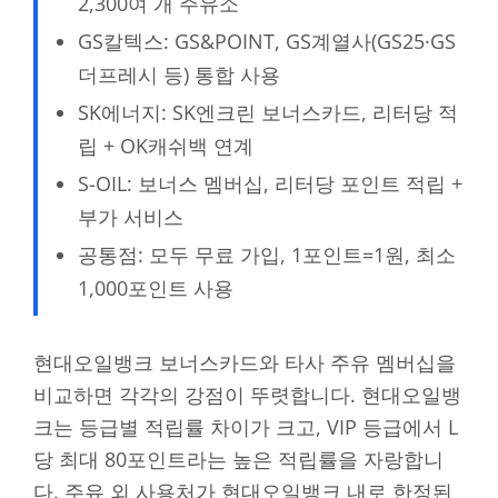
2,300여 개 주유소
GS칼텍스: GS&POINT, GS계열사(GS25·GS
더프레시 등) 통합 사용
SK에너지: SK엔크린 보너스카드, 리터당 적
립 + OK캐쉬백 연계
S-OIL: 보너스 멤버십, 리터당 포인트 적립 +
부가 서비스
공통점: 모두 무료 가입, 1포인트=1원, 최소
1,000포인트 사용
현대오일뱅크 보너스카드와 타사 주유 멤버십을
비교하면 각각의 강점이 뚜렷합니다. 현대오일뱅
크는 등급별 적립률 차이가 크고, VIP 등급에서 L
당 최대 80포인트라는 높은 적립률을 자랑합니
다. 주유 외 사용처가 현대오일뱅크 내로 한정된