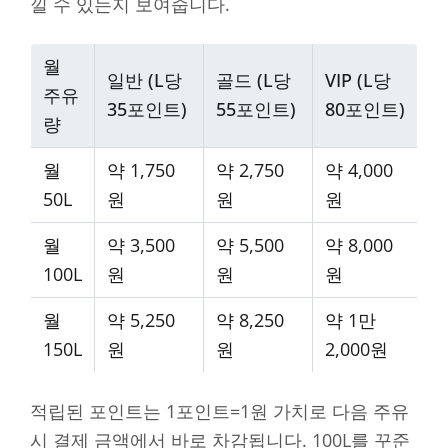
낄 수 있는지 보여줍니다.
월
일반 (L당
골드 (L당
VIP (L당
주유
35포인트)
55포인트)
80포인트)
량
월
약 1,750
약 2,750
약 4,000
50L
원
원
원
월
약 3,500
약 5,500
약 8,000
100L
원
원
원
월
약 5,250
약 8,250
약 1만
150L
원
원
2,000원
적립된 포인트는 1포인트=1원 가치로 다음 주유
시 결제 금액에서 바로 차감됩니다. 100L를 꾸준