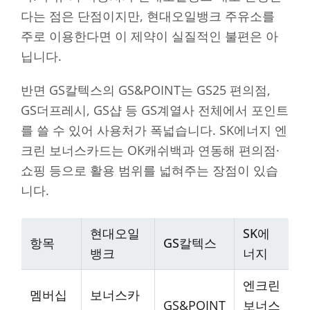
다는 점은 단점이지만, 현대오일뱅크 주유소를
주로 이용한다면 이 제약이 실질적인 불편은 아
닙니다.
반면 GS칼텍스의 GS&POINT는 GS25 편의점,
GS더프레시, GS샵 등 GS계열사 전체에서 포인트
를 쓸 수 있어 사용처가 폭넓습니다. SK에너지 엔
크린 보너스카드는 OK캐쉬백과 연동해 편의점·
쇼핑 등으로 활용 범위를 넓혀주는 장점이 있습
니다.
현대오일
SK에
항목
GS칼텍스
뱅크
너지
엔크린
멤버십
보너스카
GS&POINT
보너스