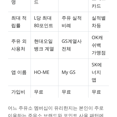
명
드
카드
최대 적
L당 최대
주유 실적
실적별
립률
80포인트
비례
차등
OK캐
주유 외
현대오일
GS계열사
쉬백
사용처
뱅크 계열
전체
가맹점
SK에
앱 이름
HO-ME
My GS
너지
앱
가입비
무료
무료
무료
어느 주유소 멤버십이 유리한지는 본인이 주로
이용하는 주유소 브랜드와 포인트 사용 패턴에