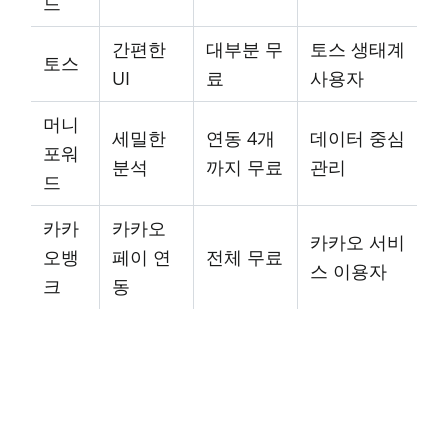
드
간편한
대부분 무
토스 생태계
토스
UI
료
사용자
머니
세밀한
연동 4개
데이터 중심
포워
분석
까지 무료
관리
드
카카
카카오
카카오 서비
오뱅
페이 연
전체 무료
스 이용자
크
동