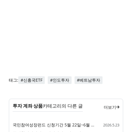
#신흥국ETF
#인도투자
#베트남투자
태그:
투자 계좌 상품
카테고리의 다른 글
더보기
국민참여성장펀드 신청기간 5월 22일~6월 11일 - 선착순 마감 전망
2026.5.23