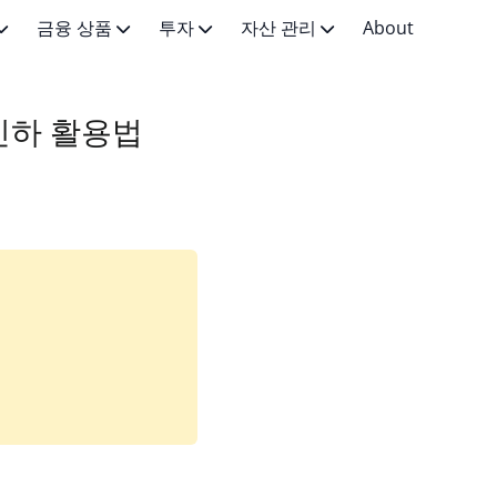
금융 상품
투자
자산 관리
About
예금·적금
투자 기초
가계·예산 관리
 인하 활용법
활용
카드·결제
주식 투자
저축·목돈 모으기
대출·신용
펀드·부동산
생애 주기 재무 설계
보험
대체 투자
연금·퇴직
투자 전략
절세
투자 계좌 상품